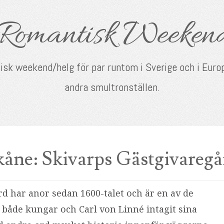
Romantisk Weeken
tisk weekend/helg för par runtom i Sverige och i Europ
andra smultronställen.
kåne: Skivarps Gästgivaregå
d har anor sedan 1600-talet och är en av de
r både kungar och Carl von Linné intagit sina