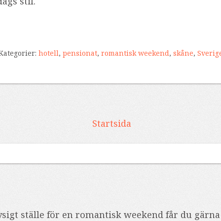
gs stil.
Kategorier:
hotell
,
pensionat
,
romantisk weekend
,
skåne
,
Sverig
Startsida
sigt ställe för en romantisk weekend får du gärna 