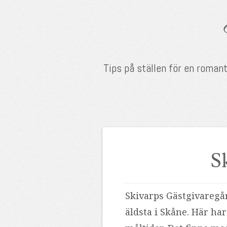
Tips på ställen för en roman
S
Skivarps Gästgivaregår
äldsta i Skåne. Här ha