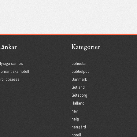
Länkar
Kategorier
Mysiga samos
bohuslän
omantiska hotell
bubbelpool
röllopsresa
Danmark
Gotland
Göteborg
Halland
hav
helg
herrgård
hotell