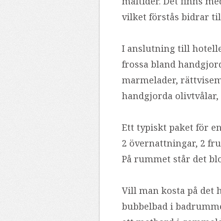
måltider. Det finns m
vilket förstås bidrar t
I anslutning till hote
frossa bland handgjor
marmelader, rättvisem
handgjorda olivtvålar
Ett typiskt paket för 
2 övernattningar, 2 fr
På rummet står det blo
Vill man kosta på det h
bubbelbad i badrummet