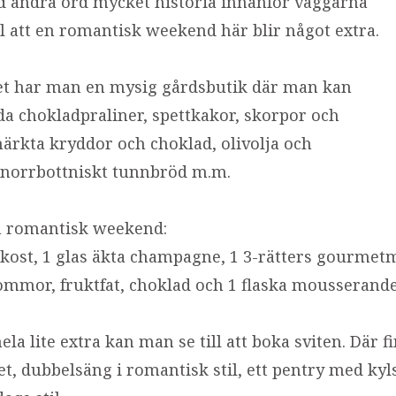
ed andra ord mycket historia innanför väggarna
ill att en romantisk weekend här blir något extra.
llet har man en mysig gårdsbutik där man kan
da chokladpraliner, spettkakor, skorpor och
ärkta kryddor och choklad, olivolja och
, norrbottniskt tunnbröd m.m.
en romantisk weekend:
ukost, 1 glas äkta champagne, 1 3-rätters gourmet
mmor, fruktfat, choklad och 1 flaska mousserande 
ela lite extra kan man se till att boka sviten. Där 
, dubbelsäng i romantisk stil, ett pentry med kyl